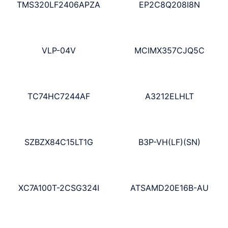
TMS320LF2406APZA
EP2C8Q208I8N
VLP-04V
MCIMX357CJQ5C
TC74HC7244AF
A3212ELHLT
SZBZX84C15LT1G
B3P-VH(LF)(SN)
XC7A100T-2CSG324I
ATSAMD20E16B-AU