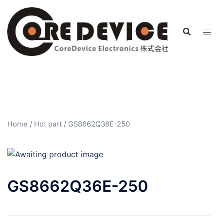
コ
ン
テ
ン
ツ
へ
ス
キ
ッ
プ
Home
/
Hot part
/ GS8662Q36E-250
GS8662Q36E-250