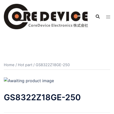
コ
ン
テ
ン
ツ
へ
ス
キ
ッ
プ
Home
/
Hot part
/ GS8322Z18GE-250
GS8322Z18GE-250