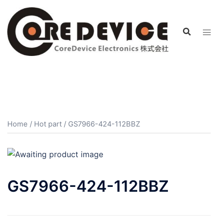
コ
ン
テ
ン
ツ
へ
ス
キ
ッ
プ
Home
/
Hot part
/ GS7966-424-112BBZ
GS7966-424-112BBZ