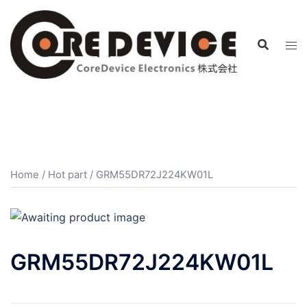
コ
ン
テ
ン
ツ
へ
ス
キ
ッ
プ
Home
/
Hot part
/ GRM55DR72J224KW01L
GRM55DR72J224KW01L