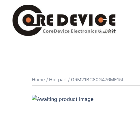
コ
ン
テ
ン
ツ
へ
ス
キ
ッ
プ
Home
/
Hot part
/ GRM21BC80G476ME15L