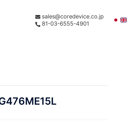
sales@coredevice.co.jp
81-03-6555-4901
G476ME15L