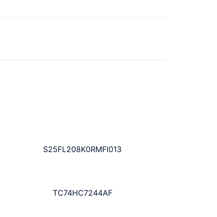
S25FL208K0RMFI013
TC74HC7244AF