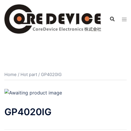
コ
ン
テ
ン
ツ
へ
ス
キ
ッ
プ
Home
/
Hot part
/ GP4020IG
GP4020IG