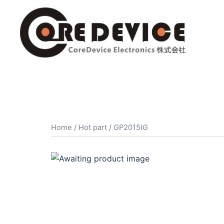
コ
ン
テ
ン
ツ
へ
ス
キ
ッ
プ
Home
/
Hot part
/ GP2015IG