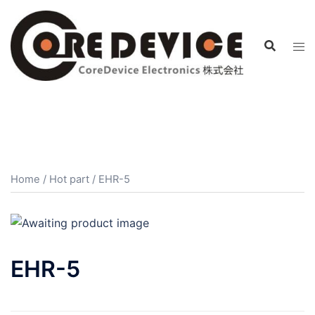
コ
ン
テ
ン
ツ
へ
ス
キ
ッ
プ
Home
/
Hot part
/ EHR-5
EHR-5