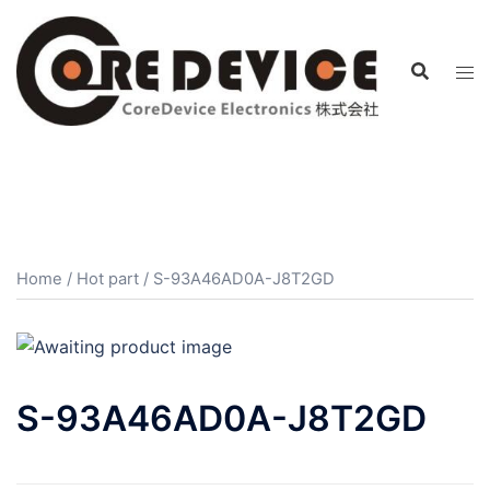
コ
ン
テ
ン
ツ
へ
ス
キ
ッ
プ
Home
/
Hot part
/ S-93A46AD0A-J8T2GD
S-93A46AD0A-J8T2GD