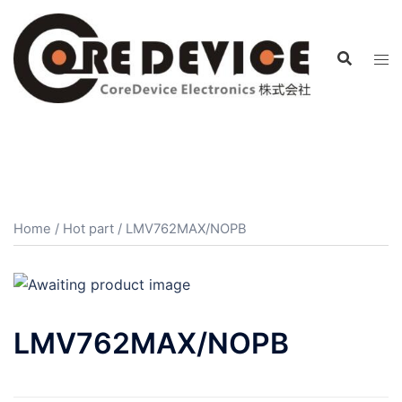
コ
ン
テ
ン
ツ
へ
ス
キ
ッ
プ
Home
/
Hot part
/ LMV762MAX/NOPB
LMV762MAX/NOPB