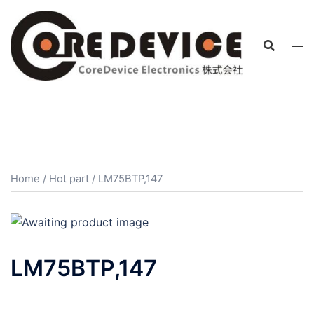
コ
ン
テ
ン
ツ
へ
ス
キ
ッ
プ
Home
/
Hot part
/ LM75BTP,147
LM75BTP,147