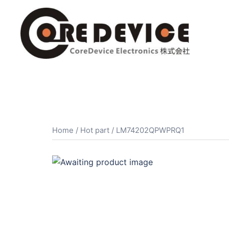
コ
ン
テ
ン
ツ
へ
ス
キ
ッ
プ
Home
/
Hot part
/ LM74202QPWPRQ1