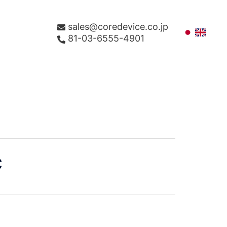
sales@coredevice.co.jp
81-03-6555-4901
C