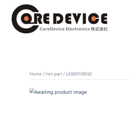
コ
ン
テ
ン
ツ
へ
ス
キ
ッ
プ
Home
/
Hot part
/ LE88010BQC