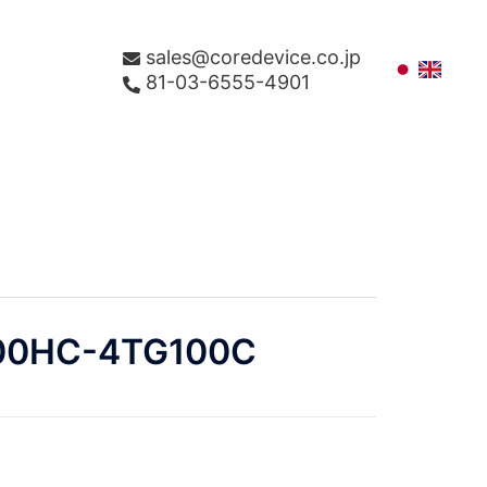
sales@coredevice.co.jp
81-03-6555-4901
00HC-4TG100C