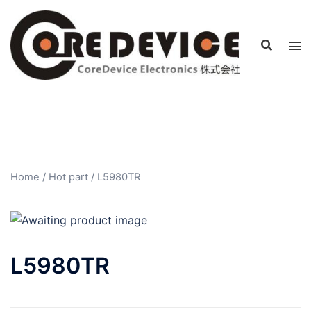
コ
ン
テ
ン
ツ
へ
ス
キ
ッ
プ
Home
/
Hot part
/ L5980TR
L5980TR