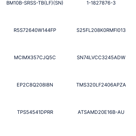
BM10B-SRSS-TB(LF)(SN)
1-1827876-3
R5S72640W144FP
S25FL208K0RMFI013
MCIMX357CJQ5C
SN74LVCC3245ADW
EP2C8Q208I8N
TMS320LF2406APZA
TPS54541DPRR
ATSAMD20E16B-AU