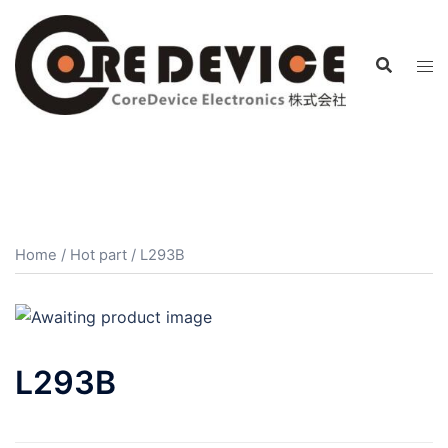
コ
ン
テ
ン
ツ
へ
ス
キ
ッ
プ
Home
/
Hot part
/ L293B
L293B