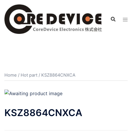
コ
ン
テ
ン
ツ
へ
ス
キ
ッ
プ
Home
/
Hot part
/ KSZ8864CNXCA
KSZ8864CNXCA