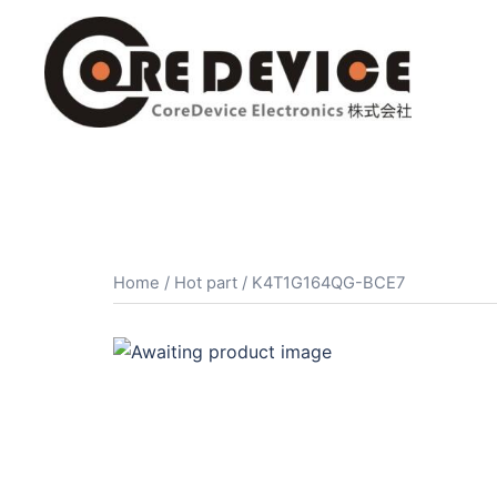
コ
ン
テ
ン
ツ
へ
ス
キ
ッ
プ
Home
/
Hot part
/ K4T1G164QG-BCE7