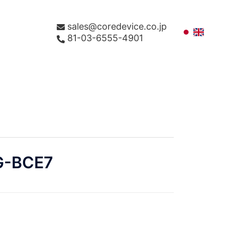
sales@coredevice.co.jp
81-03-6555-4901
G-BCE7