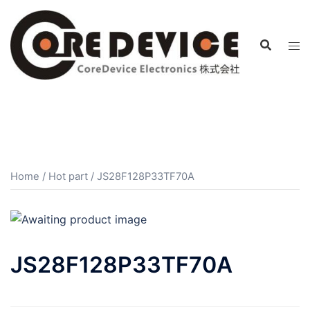
コ
ン
テ
ン
ツ
へ
ス
キ
ッ
プ
Home
/
Hot part
/ JS28F128P33TF70A
JS28F128P33TF70A