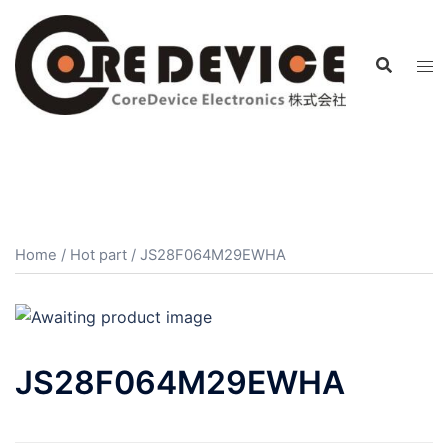
コ
ン
テ
ン
ツ
へ
ス
キ
ッ
プ
Home
/
Hot part
/ JS28F064M29EWHA
JS28F064M29EWHA