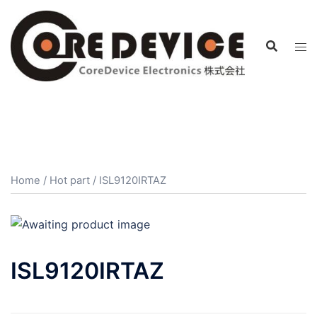
コ
ン
テ
ン
ツ
へ
ス
キ
ッ
プ
Home
/
Hot part
/ ISL9120IRTAZ
ISL9120IRTAZ