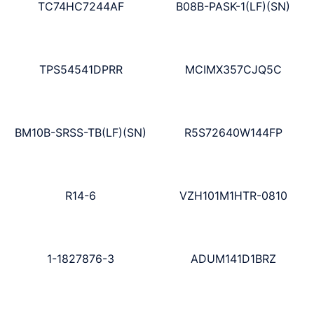
TC74HC7244AF
B08B-PASK-1(LF)(SN)
TPS54541DPRR
MCIMX357CJQ5C
BM10B-SRSS-TB(LF)(SN)
R5S72640W144FP
R14-6
VZH101M1HTR-0810
1-1827876-3
ADUM141D1BRZ