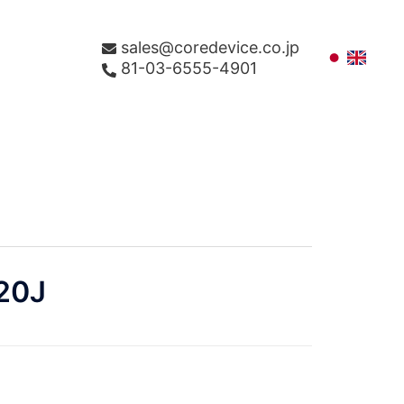
sales@coredevice.co.jp
81-03-6555-4901
20J