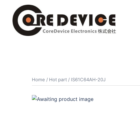
コ
ン
テ
ン
ツ
へ
ス
キ
ッ
プ
Home
/
Hot part
/ IS61C64AH-20J