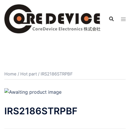
コ
ン
テ
ン
ツ
へ
ス
キ
ッ
プ
Home
/
Hot part
/ IRS2186STRPBF
IRS2186STRPBF