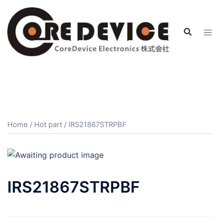
コ
ン
テ
ン
ツ
へ
ス
キ
ッ
プ
Home
/
Hot part
/ IRS21867STRPBF
IRS21867STRPBF