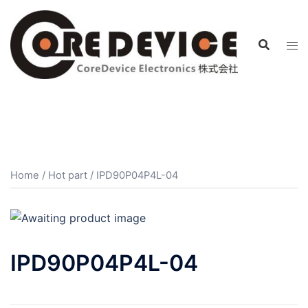
コ
ン
テ
ン
ツ
へ
ス
キ
ッ
プ
Home
/
Hot part
/ IPD90P04P4L-04
IPD90P04P4L-04