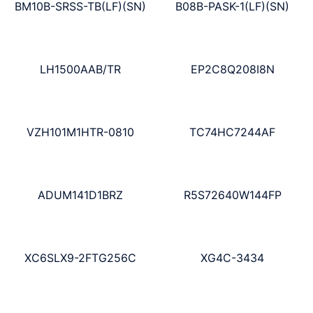
BM10B-SRSS-TB(LF)(SN)
B08B-PASK-1(LF)(SN)
LH1500AAB/TR
EP2C8Q208I8N
VZH101M1HTR-0810
TC74HC7244AF
ADUM141D1BRZ
R5S72640W144FP
XC6SLX9-2FTG256C
XG4C-3434