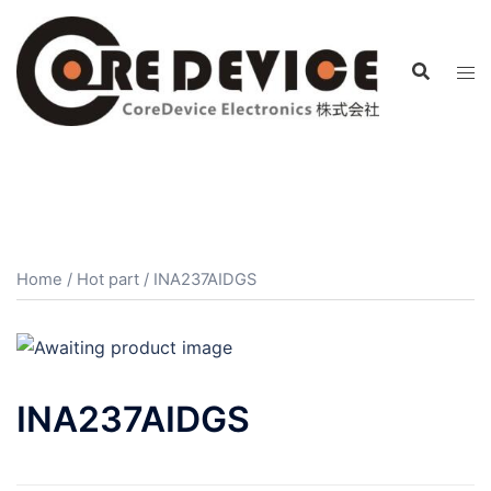
コ
ン
テ
ン
ツ
へ
ス
キ
ッ
プ
Home
/
Hot part
/ INA237AIDGS
INA237AIDGS