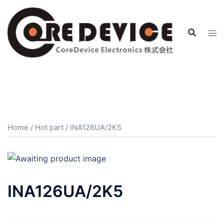
コ
ン
テ
ン
ツ
へ
ス
キ
ッ
プ
Home
/
Hot part
/ INA126UA/2K5
INA126UA/2K5