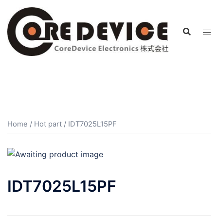
コ
ン
テ
ン
ツ
へ
ス
キ
ッ
プ
Home
/
Hot part
/ IDT7025L15PF
IDT7025L15PF