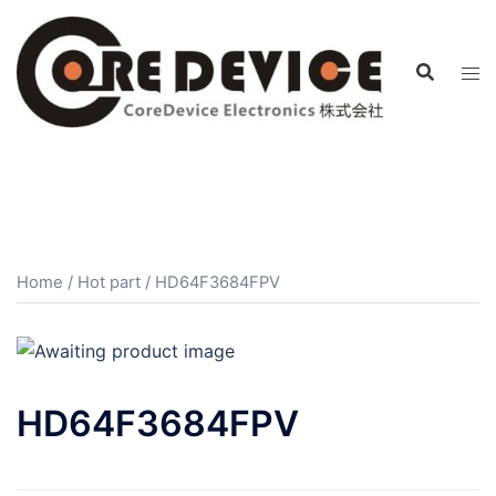
コ
ン
テ
ン
ツ
へ
ス
キ
ッ
プ
Home
/
Hot part
/ HD64F3684FPV
HD64F3684FPV