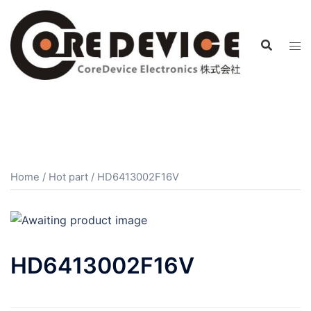
コ
ン
テ
ン
ツ
へ
ス
キ
ッ
プ
Home
/
Hot part
/ HD6413002F16V
HD6413002F16V