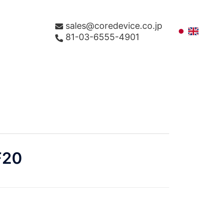
sales@coredevice.co.jp
81-03-6555-4901
F20