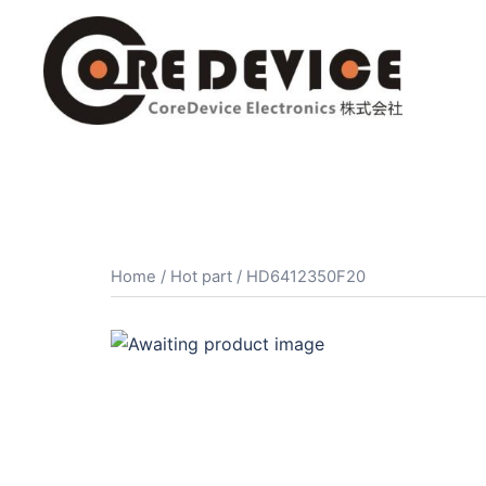
コ
ン
テ
ン
ツ
へ
ス
キ
ッ
プ
Home
/
Hot part
/ HD6412350F20