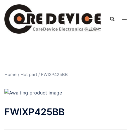
コ
ン
テ
ン
ツ
へ
ス
キ
ッ
プ
Home
/
Hot part
/ FWIXP425BB
FWIXP425BB