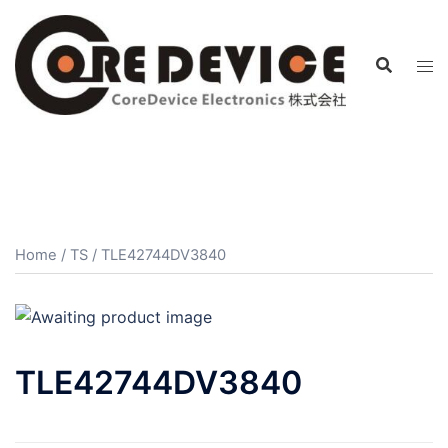
コ
ン
テ
ン
ツ
へ
ス
キ
ッ
プ
Home
/
TS
/ TLE42744DV3840
TLE42744DV3840