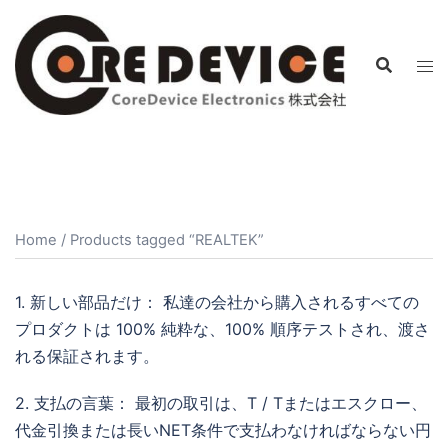
コ
ン
テ
ン
ツ
へ
ス
キ
ッ
Home
/ Products tagged “REALTEK”
プ
1. 新しい部品だけ： 私達の会社から購入されるすべての
プロダクトは 100% 純粋な、100% 順序テストされ、渡さ
れる保証されます。
2. 支払の言葉： 最初の取引は、T / Tまたはエスクロー、
代金引換または長いNET条件で支払わなければならない円