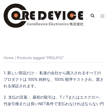
コ
ン
テ
ン
ツ
へ
ス
キ
ッ
Home
/ Products tagged “PROLIFIC”
プ
1. 新しい部品だけ： 私達の会社から購入されるすべての
プロダクトは 100% 純粋な、100% 順序テストされ、渡さ
れる保証されます。
2. 支払の言葉： 最初の取引は、T / Tまたはエスクロー、
代金引換または長いNET条件で支払わなければならない円