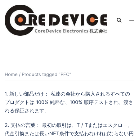
コ
ン
テ
ン
ツ
へ
ス
キ
ッ
Home
/ Products tagged “PFC”
プ
1. 新しい部品だけ： 私達の会社から購入されるすべての
プロダクトは 100% 純粋な、100% 順序テストされ、渡さ
れる保証されます。
2. 支払の言葉： 最初の取引は、T / Tまたはエスクロー、
代金引換または長いNET条件で支払わなければならない円