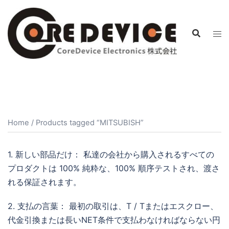
コ
ン
テ
ン
ツ
へ
ス
キ
ッ
Home
/ Products tagged “MITSUBISH”
プ
1. 新しい部品だけ： 私達の会社から購入されるすべての
プロダクトは 100% 純粋な、100% 順序テストされ、渡さ
れる保証されます。
2. 支払の言葉： 最初の取引は、T / Tまたはエスクロー、
代金引換または長いNET条件で支払わなければならない円