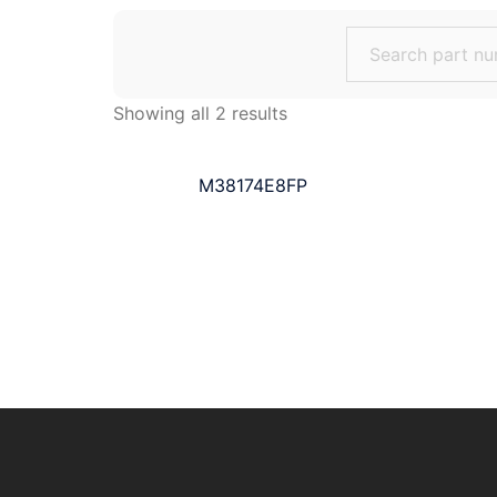
Search
for:
Showing all 2 results
M38174E8FP