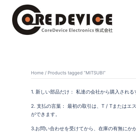
コ
ン
テ
ン
ツ
へ
ス
キ
ッ
Home
/ Products tagged “MITSUBI”
プ
1. 新しい部品だけ： 私達の会社から購入される
2. 支払の言葉： 最初の取引は、T / Tま
ができます。
3.お問い合わせを受けてから、在庫の有無にか