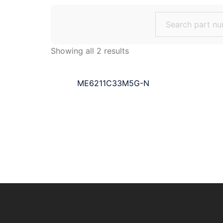
Search
for:
Showing all 2 results
ME6211C33M5G-N