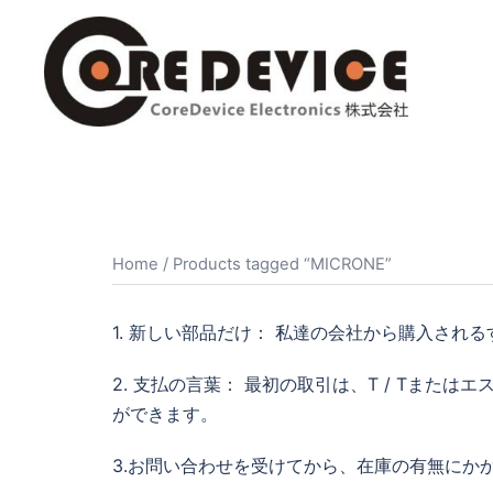
コ
ン
テ
ン
ツ
へ
ス
キ
ッ
Home
/ Products tagged “MICRONE”
プ
1. 新しい部品だけ： 私達の会社から購入される
2. 支払の言葉： 最初の取引は、T / Tま
ができます。
3.お問い合わせを受けてから、在庫の有無にか