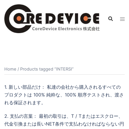
コ
ン
テ
ン
ツ
へ
ス
キ
ッ
Home
/ Products tagged “INTERSI”
プ
1. 新しい部品だけ： 私達の会社から購入されるすべての
プロダクトは 100% 純粋な、100% 順序テストされ、渡さ
れる保証されます。
2. 支払の言葉： 最初の取引は、T / Tまたはエスクロー、
代金引換または長いNET条件で支払わなければならない円