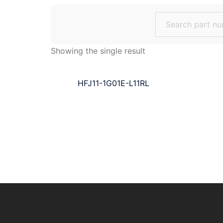
Search
for:
Showing the single result
HFJ11-1G01E-L11RL