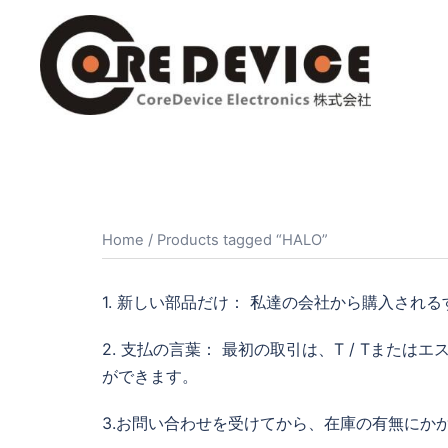
コ
ン
テ
ン
ツ
へ
ス
キ
ッ
Home
/ Products tagged “HALO”
プ
1. 新しい部品だけ： 私達の会社から購入される
2. 支払の言葉： 最初の取引は、T / Tま
ができます。
3.お問い合わせを受けてから、在庫の有無にか