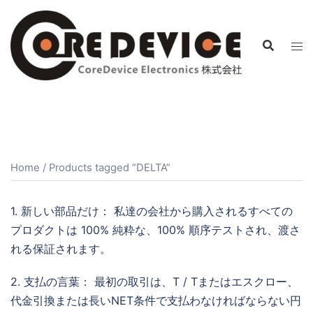
コ
ン
テ
ン
ツ
へ
ス
キ
ッ
Home
/ Products tagged “DELTA”
プ
1. 新しい部品だけ： 私達の会社から購入されるすべての
プロダクトは 100% 純粋な、100% 順序テストされ、渡さ
れる保証されます。
2. 支払の言葉： 最初の取引は、T / Tまたはエスクロー、
代金引換または長いNET条件で支払わなければならない円