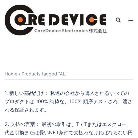
コ
ン
テ
ン
ツ
へ
ス
キ
ッ
Home
/ Products tagged “ALI”
プ
1. 新しい部品だけ： 私達の会社から購入されるすべての
プロダクトは 100% 純粋な、100% 順序テストされ、渡さ
れる保証されます。
2. 支払の言葉： 最初の取引は、T / Tまたはエスクロー、
代金引換または長いNET条件で支払わなければならない円