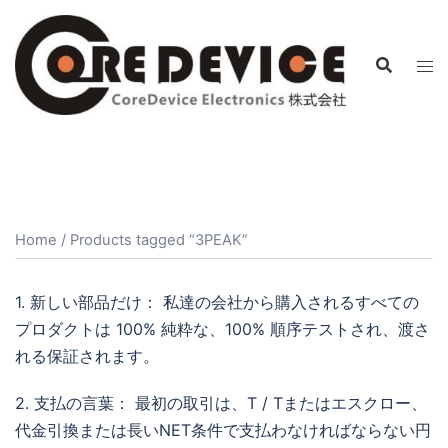
コ
ン
テ
ン
ツ
へ
ス
キ
ッ
Home
/ Products tagged “3PEAK”
プ
1. 新しい部品だけ： 私達の会社から購入されるすべての
プロダクトは 100% 純粋な、100% 順序テストされ、渡さ
れる保証されます。
2. 支払の言葉： 最初の取引は、T / Tまたはエスクロー、
代金引換または長いNET条件で支払わなければならない円